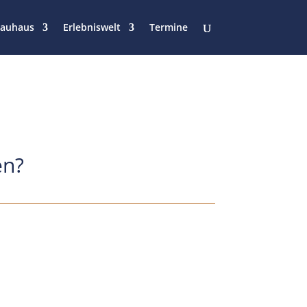
rauhaus
Erlebniswelt
Termine
en?